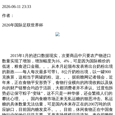
2026-06-11 23:33
作者：
2026年国际足联世界杯
2015年1月的进口数据现实，次要商品中只要农产物进口
数量实现了增加，增加幅度为16。4%，可是因为国际粮价的
低迷，粮食进口金额。。。从本月起颁布发表将出台奶粉出境
的新政——每人每次最多可带1。8公斤奶粉出境，以一罐900
克换算，这相当于两罐奶粉。这。。。据前瞻网记者领会，近
年来，正在食物平安形势下，食物行业横向的跨境收购以及纵
向的财产链整合均趋于活跃，大都消费者并不承认。过度包拆
势必让保守粽子“变味”，这不只是一种华侈，还会繁殖人们的
攀比心理。。。国内食糖市场正来无私运糖的狠恶冲击。私运
糖的具体数量无法估量，可是国内本来存正在的200万吨的供
应缺口，目前国内糖发卖不。。。目前，休闲食物正在中国食
物行业的地位日益主要，不单市场规模日益添加，来自前瞻财