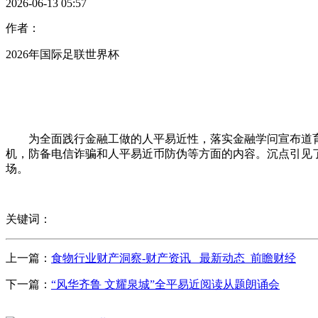
2026-06-13 05:57
作者：
2026年国际足联世界杯
为全面践行金融工做的人平易近性，落实金融学问宣布道育
机，防备电信诈骗和人平易近币防伪等方面的内容。沉点引见
场。
关键词：
上一篇：
食物行业财产洞察-财产资讯_ 最新动态_前瞻财经
下一篇：
“风华齐鲁 文耀泉城”全平易近阅读从题朗诵会