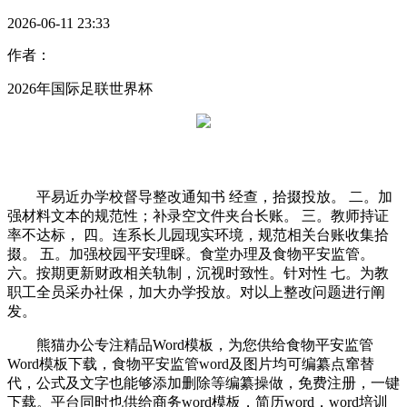
2026-06-11 23:33
作者：
2026年国际足联世界杯
平易近办学校督导整改通知书 经查，拾掇投放。 二。加
强材料文本的规范性；补录空文件夹台长账。 三。教师持证
率不达标， 四。连系长儿园现实环境，规范相关台账收集拾
掇。 五。加强校园平安理睬。食堂办理及食物平安监管。
六。按期更新财政相关轨制，沉视时致性。针对性 七。为教
职工全员采办社保，加大办学投放。对以上整改问题进行阐
发。
熊猫办公专注精品Word模板，为您供给食物平安监管
Word模板下载，食物平安监管word及图片均可编纂点窜替
代，公式及文字也能够添加删除等编纂操做，免费注册，一键
下载。平台同时也供给商务word模板，简历word，word培训