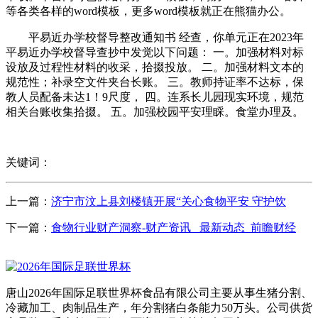
等各类各样的word模板，更多word模板就正在熊猫办公。
平易近办学校督导整改通知书 经查，你单元正在2023年
平易近办学校督导查抄中发觉以下问题： 一。加强材料对标
设放及过程性材料的收采，拾掇投放。 二。加强材料文本的
规范性；补录空文件夹台长账。 三。教师持证率不达标，保
教人员配备未达1！9尺度， 四。连系长儿园现实环境，规范
相关台账收集拾掇。 五。加强校园平安理睬。食堂办理及。
关键词：
上一篇：
济宁市汶上县刘楼镇开展“关心食物平安 守护饮
下一篇：
食物行业财产洞察-财产资讯_ 最新动态_前瞻财经
唐山2026年国际足联世界杯食品有限公司主要从事生猪分割、
冷藏加工、肉制品生产，年分割猪白条能力50万头。公司供货