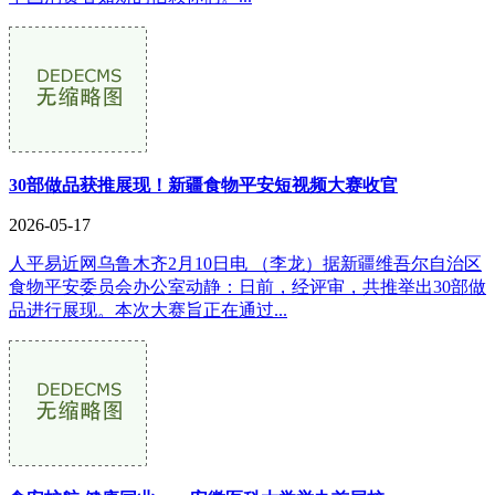
30部做品获推展现！新疆食物平安短视频大赛收官
2026-05-17
人平易近网乌鲁木齐2月10日电 （李龙）据新疆维吾尔自治区
食物平安委员会办公室动静：日前，经评审，共推举出30部做
品进行展现。本次大赛旨正在通过...