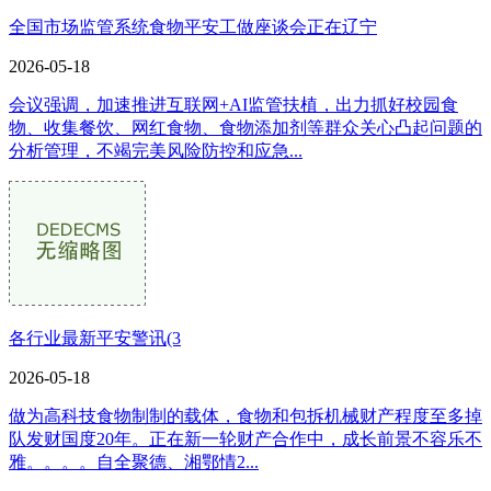
全国市场监管系统食物平安工做座谈会正在辽宁
2026-05-18
会议强调，加速推进互联网+AI监管扶植，出力抓好校园食
物、收集餐饮、网红食物、食物添加剂等群众关心凸起问题的
分析管理，不竭完美风险防控和应急...
各行业最新平安警讯(3
2026-05-18
做为高科技食物制制的载体，食物和包拆机械财产程度至多掉
队发财国度20年。正在新一轮财产合作中，成长前景不容乐不
雅。。。。自全聚德、湘鄂情2...