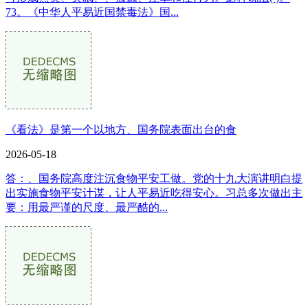
73。《中华人平易近国禁毒法》国...
《看法》是第一个以地方、国务院表面出台的食
2026-05-18
答：、国务院高度注沉食物平安工做。党的十九大演讲明白提
出实施食物平安计谋，让人平易近吃得安心。习总多次做出主
要：用最严谨的尺度、最严酷的...