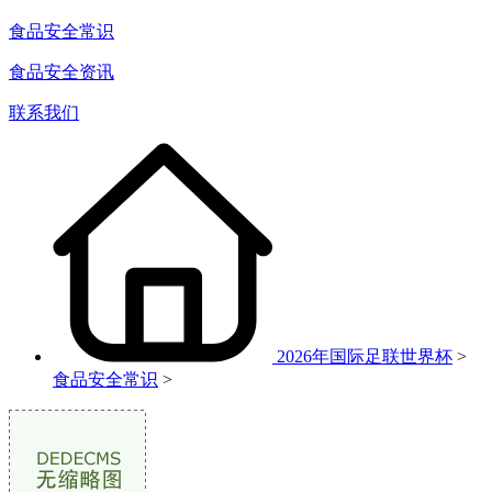
食品安全常识
食品安全资讯
联系我们
2026年国际足联世界杯
>
食品安全常识
>