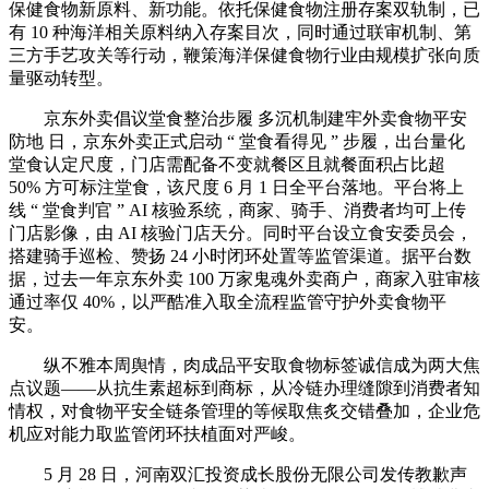
保健食物新原料、新功能。依托保健食物注册存案双轨制，已
有 10 种海洋相关原料纳入存案目次，同时通过联审机制、第
三方手艺攻关等行动，鞭策海洋保健食物行业由规模扩张向质
量驱动转型。
京东外卖倡议堂食整治步履 多沉机制建牢外卖食物平安
防地 日，京东外卖正式启动 “ 堂食看得见 ” 步履，出台量化
堂食认定尺度，门店需配备不变就餐区且就餐面积占比超
50% 方可标注堂食，该尺度 6 月 1 日全平台落地。平台将上
线 “ 堂食判官 ” AI 核验系统，商家、骑手、消费者均可上传
门店影像，由 AI 核验门店天分。同时平台设立食安委员会，
搭建骑手巡检、赞扬 24 小时闭环处置等监管渠道。据平台数
据，过去一年京东外卖 100 万家鬼魂外卖商户，商家入驻审核
通过率仅 40%，以严酷准入取全流程监管守护外卖食物平
安。
纵不雅本周舆情，肉成品平安取食物标签诚信成为两大焦
点议题——从抗生素超标到商标，从冷链办理缝隙到消费者知
情权，对食物平安全链条管理的等候取焦炙交错叠加，企业危
机应对能力取监管闭环扶植面对严峻。
5 月 28 日，河南双汇投资成长股份无限公司发传教歉声