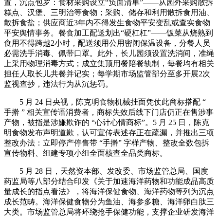
置，沉点包罗：食材采购设立“负面清单”——从园外采购散拆
糕点、汉堡、三明治等食物；采购、储存和利用散拆食用油、
散拆食盐；供应商近3年内不得发生食物平安变乱或查实食物
平安舆情事务。餐食加工配送划出“硬杠杠”——饭菜从烧熟到
食用不得跨越2小时，配送须用公用密闭保温设备，分餐人员
必需洗手消毒、佩带口罩。此外，长儿园须设置洗消间，准绳
上采用物理消毒方式；成立集顶用餐陪餐轨制，每餐均有相关
担任人取长儿共餐并记实；每学期市场监管部分至多开展2次
监视查抄，违法行为从沉惩罚。
5 月 24 日央视，陈克明食物机械挂面凭仗此商标搭配 “
手擀 ” 相关宣传语消费者，商标失效后线下门店仍正在售涉事
产物，被指是涉嫌欺诈的 “心计心情商标”。5 月 25 日，陈克
明食物发布声明道歉，认可宣传表述存正在疏漏，并推出三项
整改办法：立即停产停售带 “手擀” 字样产物、整改全数包拆
宣传物料、组建专项小组全面核查全品类商标。
5 月 28 日，天然资本部、发改委、市场监管总局、国度
药监局等八部分结合印发《关于加速海洋药物和功能成品高质
量成长的指点看法》，将海洋保健食物、海洋药物等列为沉点
成长范畴。海洋保健食物分为鱼油、海参多糖、海洋卵白肽三
大类。市场监管总局将环绕抢手保健功能，支撑企业研发海洋