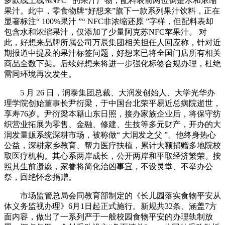
多款线上线%NFC ”的果汁产物，配料表前两位倒是水和浓缩
果汁。此中，零食物牌“好想来”旗下一款系列果汁饮料，正在
显著标注“ 100%果汁 ”“ NFC非浓缩还原 ”字样，但配料表却
包含水和浓缩果汁，仅添加了少量阿克苏NFC苹果汁。 对
此，好想来品牌所属公司万辰集团相关担任人回应称，针对近
期报道中提及的果汁标签问题，好想来已将全国门店所有相关
商品全数下架。后续好想来将进一步强化标签合规办理，杜绝
雷同环境再次发生。
5 月 26 日，润泰集团总裁、大润发创始人、大学光华办
理学院创始董事长尹衍梁，于中国台北荣平易近总病院逝世，
享寿76岁。尹衍梁本籍山东日照，接办家族企业后，将保守纺
织营业拓展为零售、金融、修建、生技等多元财产，开办的大
润发量贩系统深耕市场，被称做“ 大润发之父 ”。他终身热心
公益，深耕家乡教育、帮力医疗扶植，累计大额捐赠多地院校
取医疗机构。其心系两岸成长，公开两岸和平取经济繁荣。按
照其生前遗愿，家眷将简化治凶事宜，不设灵堂、不举办公
祭，回绝怀念捐赠。
市场监管总局会同教育部制定的《长儿园落实食物平安从
体义务监视办理》6月1日起正式施行。新规共32条、涵盖7方
面内容，做出了一系列严于一般校园食物平安的办理轨制放