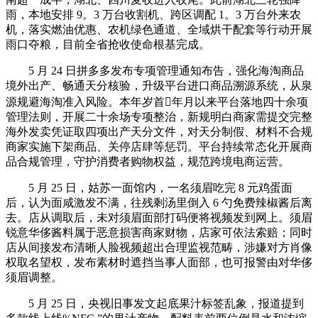
雨，本地安排 9。3 万台收割机、跨区调配 1。3 万台外来农
机，落实燃油优惠、农机绿色通道、全域烘干配套等行动开展
雨口夺粮，目前全省抢收使命根基完成。
5 月 24 日拼多多发布专项管理通知布告，强化海淘商品
境外出产、畅通天分核验，升级平台进口商品溯源系统，从泉
源规避海淘准入风险。本年岁首年月以来平台落地四十余项
管理法则，开展二十余场专项整治，新规明白商家需提交完整
海外发卖凭证取四项出产天分文件，对天分制假、材料不合规
商家实施下架商品、关停店肆等惩罚。平台持续常态化开展商
品合规管理，守护消费者购物权益，规范跨境电商运营。
5 月 25 日，姑苏一面馆内，一名须眉吃完 8 元鸡蛋面
后，认为面咸激发不满，往残剩汤里倒入 6 勺免费辣椒酱后离
去。店从调取后，未对须眉面部打码便将视频发到网上。须眉
锐意华侈酱料属于恶意损害商家财物，店家可依法索赔；同时
店从间接发布清晰人脸视频超出合理监视范畴，涉嫌对方肖像
权取名望权，发布素材时遮挡当事人面部，也可报警由对华侈
须眉调整。
5 月 25 日，央视旧事发文起底果汁标签乱象，报道提到