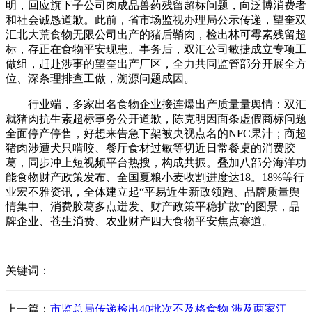
明，回应旗下子公司肉成品兽药残留超标问题，向泛博消费者
和社会诚恳道歉。此前，省市场监视办理局公示传递，望奎双
汇北大荒食物无限公司出产的猪后鞘肉，检出林可霉素残留超
标，存正在食物平安现患。事务后，双汇公司敏捷成立专项工
做组，赶赴涉事的望奎出产厂区，全力共同监管部分开展全方
位、深条理排查工做，溯源问题成因。
行业端，多家出名食物企业接连爆出产质量量舆情：双汇
就猪肉抗生素超标事务公开道歉，陈克明因面条虚假商标问题
全面停产停售，好想来告急下架被央视点名的NFC果汁；商超
猪肉涉遭犬只啃咬、餐厅食材过敏等切近日常餐桌的消费胶
葛，同步冲上短视频平台热搜，构成共振。叠加八部分海洋功
能食物财产政策发布、全国夏粮小麦收割进度达18。18%等行
业宏不雅资讯，全体建立起“平易近生新政领跑、品牌质量舆
情集中、消费胶葛多点迸发、财产政策平稳扩散”的图景，品
牌企业、苍生消费、农业财产四大食物平安焦点赛道。
关键词：
上一篇：
市监总局传递检出40批次不及格食物 涉及两家江