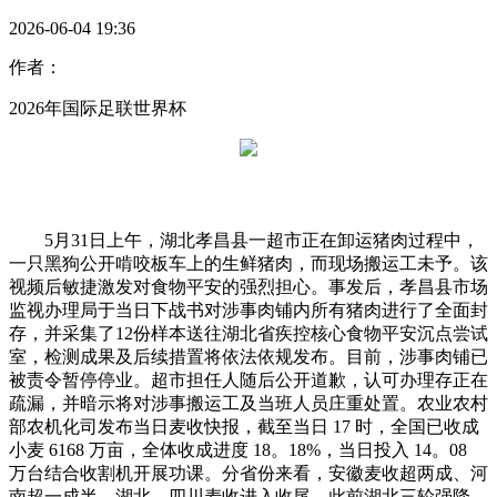
2026-06-04 19:36
作者：
2026年国际足联世界杯
5月31日上午，湖北孝昌县一超市正在卸运猪肉过程中，
一只黑狗公开啃咬板车上的生鲜猪肉，而现场搬运工未予。该
视频后敏捷激发对食物平安的强烈担心。事发后，孝昌县市场
监视办理局于当日下战书对涉事肉铺内所有猪肉进行了全面封
存，并采集了12份样本送往湖北省疾控核心食物平安沉点尝试
室，检测成果及后续措置将依法依规发布。目前，涉事肉铺已
被责令暂停停业。超市担任人随后公开道歉，认可办理存正在
疏漏，并暗示将对涉事搬运工及当班人员庄重处置。农业农村
部农机化司发布当日麦收快报，截至当日 17 时，全国已收成
小麦 6168 万亩，全体收成进度 18。18%，当日投入 14。08
万台结合收割机开展功课。分省份来看，安徽麦收超两成、河
南超一成半，湖北、四川麦收进入收尾。此前湖北三轮强降