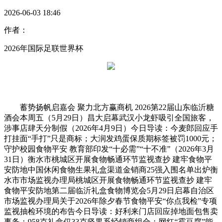
2026-06-03 18:46
作者：
2026年国际足联世界杯
蓄势扬帆启嘉会 聚力北方赢商机 2026第22届山东临沂糖
酒会本周五（5月29日）昌大启幕武汉小龙虾吸引全国旅客，
涉事店肆天分制假（2026年4月9日）今日导读：今麦郎回应手
打挂面“手打”只是商标；大润发鸡蛋保质期标签被罚1000元；
守护校园食物平安 教育部印发“十必需”“十不准”（2026年3月
31日）衡水市桃城区开展食物畅通环节监视查抄 建牢食物平
安防地中国休闲食物生果礼盒渠道金销商25强入围名单出炉衡
水市市场监视办理局桃城区开展食物畅通环节监视查抄 建牢
食物平安防地第二届临沂礼盒食物博览会5月29日启幕自治区
市场监视办理局关于2026年除夕春节食物平安“你点我检”专项
监视抽检环境的布告今日导读：好利来门店回应掉地面包售卖
事务；958克礼盒仅33克坚果系经销商组合；网红“霉豆腐”能