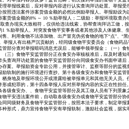
受理举报线索后，应对举报内容进行认实查询拜访处置。举报受
分按照违法案件涉案货值金额的必然比例励举报人。举报励设为
案货值金额的8% ～ 10 ％励举报人；二级励：举报环境取查
环境取查办现实大致相符，仅供给违法线索，协帮查询拜访工做，按涉
的1 ％励举报人。对突发食物平安事务或者其他涉及人体健康、
违法制售、利用食物不法添加物、出产冒充伪劣食物的地下“点”、
元。举报人有出格严沉贡献的，经同级食物平安委员会（食物药
监管部分查对举报暗码消息尤误后，能够申领举报金；（一）食
。（三）食物平安监管部分正在食安办审核核准后，应及时通知
牵头查询拜访处置的食物平安监管部分向同级食安办书面申请后
办存案。举报励资金专款公用，并接管审计、监察等部分的监视
报励轨制的施行环境进行查抄。第十各级食安办和食物平安监管
、栖身地及举报环境公开或泄露给被举报单元和其他无关人员。
并形成犯罪的，第十四条举报人应对所举报内容的实正在性担任
条各级食安办、、食物平安监管等部分及其工做人员有下列景象
食物平安违法案件前，自动取各级食安办或食物平安监管部分协
会同同级财务及食物平安监管部分，按照本法子要求，制定举报
多种形式，鼎力宣传食物平安有举报轨制，激励社会监视，据实