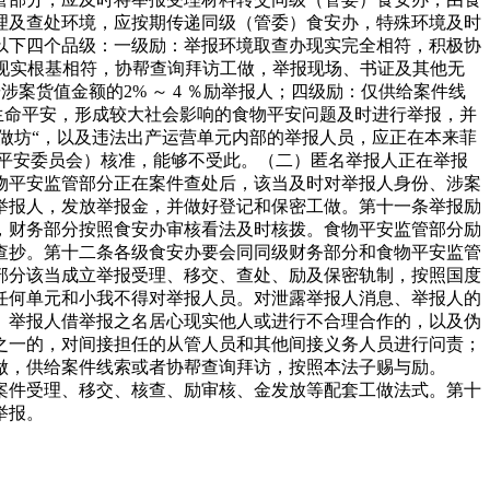
理及查处环境，应按期传递同级（管委）食安办，特殊环境及时
以下四个品级：一级励：举报环境取查办现实完全相符，积极协
办现实根基相符，协帮查询拜访工做，举报现场、书证及其他无
案货值金额的2% ～ 4 ％励举报人；四级励：仅供给案件线
生命平安，形成较大社会影响的食物平安问题及时进行举报，并
“黑做坊“，以及违法出产运营单元内部的举报人员，应正在本来菲
品平安委员会）核准，能够不受此。（二）匿名举报人正在举报
物平安监管部分正在案件查处后，该当及时对举报人身份、涉案
举报人，发放举报金，并做好登记和保密工做。第十一条举报励
，财务部分按照食安办审核看法及时核拨。食物平安监管部分励
查抄。第十二条各级食安办要会同同级财务部分和食物平安监管
部分该当成立举报受理、移交、查处、励及保密轨制，按照国度
任何单元和小我不得对举报人员。对泄露举报人消息、举报人的
。举报人借举报之名居心现实他人或进行不合理合作的，以及伪
之一的，对间接担任的从管人员和其他间接义务人员进行问责；
做，供给案件线索或者协帮查询拜访，按照本法子赐与励。
案件受理、移交、核查、励审核、金发放等配套工做法式。第十
举报。