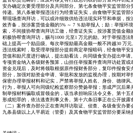
安办确定次要受理部分及共同部分。第七条食物平安监管部分
传递。第八条被举报违法行为经查证失实，由食物平安监管部
帮现场查询拜访，可以或许细致供给违法现实环节和单据，按涉
效齐备，按涉案货值金额的5% ～ 7 ％励举报人；励：举报
索，不间接协帮查询拜访工做，经查证失实，按涉案货值金额
积极协帮查询拜访，赐与1000 元至1 万元的励。对于举报
础上提高一个励品级。每次举报励最高金额一般不跨越30 万
违法线索时，取受理举报部分提前商定举报暗码，经食物平安
货值和励尺度进行确认，提出励看法，向同级食安办提出申请
专项资金纳入各级财务预算，山担任举报案件查询拜访处置或
资金兑现后，及时将领取根据原件报财务部分，复印件报食安
部分，加强对励资金申请、审批和发放的监视办理，按期对举
保密办理举报材料和记实，严禁将举报人姓名、身份、德律风
行为，举报人可向同级纪检监察部分赞扬举报；形成严沉后果
制举报材料骗取或冒领金的，该当承担响应法令义务。第十五
形成犯罪的，依法逃查刑事义务。第十六条旧事正在公开披露
（二）案件查办部分正在查询拜访取证、侦查、各级食安办要
九条县级以上人平易近（管委）及其食物平安监管部分要采纳