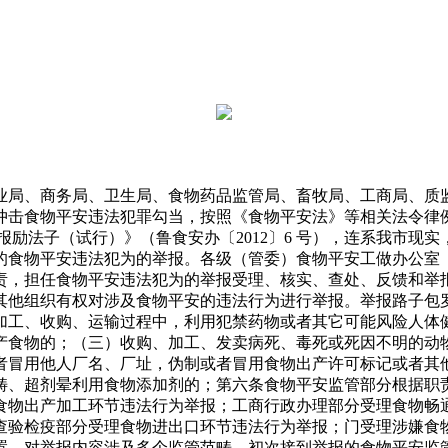
局、商务局、卫生局、食物药品监管局、畜牧局、工商局、质监
冲击食物平安违法犯罪勾当，按照《食物平安法》等相关法令律
安举报励法子（试行）》（鲁食安办〔2012〕6 号），连系我市
的食物平安违法犯为的举报。各级（管委）食物平安工做办公室
责，担任食物平安违法犯为的举报受理、核实、查处、反馈和举
其他组织有权对涉及食物平安的违法行为进行举报。举报路子包
加工、收购、运输过程中，利用犯禁药物或者其它可能风险人体
产食物的；（三）收购、加工、发卖病死、毒死或死因不明的动
者冒用他人厂名、厂址，伪制或者冒用食物出产许可标记或者其
畴、超剂晕利用食物添加剂的；第六条食物平安监管部分根据职
食物出产加工环节违法行为举报；工商行政办理部分受理食物畅
查验检疫部分受理食物进出口环节违法行为举报；门受理涉嫌食物
置。对举报内容涉及多个监管范畴，初次接到举报的食物平安监