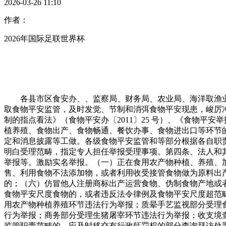
2026-03-26 11:10
作者：
2026年国际足联世界杯
各县市区食安办、、监察局、财务局、农业局、海洋取渔业
取食物平安监管，及时发觉、节制和消弭食物平安现患，峻厉
制的指点看法》（食物平安办〔2011〕25 号）、《食物平
植养殖、食物出产、食物畅通、餐饮办事、食物进出口等环节
定和消息披露等工做。各级食物平安监管和等部分根据各自职
明白受理范畴，指定专人担任举报受理事项。第四条、法人和
举报等。激励实名举报。（一）正在食用农产物种植、养殖、
售、利用食物不法添加物，或者利用收受接管食物做为原料出
的；（六）仿冒他人注册商标出产运营食物、伪制食物产地或
食物平安尺度食物的，或者违反法令律例及食物平安尺度超范
用农产物种植养殖环节违法行为举报；质晕手艺监视部分受理
行为举报；商务部分受理生猪屠宰环节违法行为举报；收支境
监管职责范畴的，应及时移交有行政惩罚权的部分查询拜访处