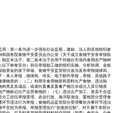
局：第一条为进一步强化社会监视，激励、法人和其他组织参
例和国务院食物平安委员会办公室《关千成立食物平安有举报轨
现实，制定本法子。第二条本法子合用千对烟台市境内食用农产物种
（以下称食安办）担任举报励工做的组织实施、分析协调、金核
报励资金的发下班做。食物平安监管部分该当发布举报德律风，
罗：来人举报，德律风、传实、电子邮件举报，举报，其他路子
健康物质的；（二）利用非食用物质和原料出产食物，违法制
物肉类及其成品，或者向畜禽及畜禽产物注水或注入其它物质
他产物标记出产运营食物的；（七）违法出产加工、发卖不合适
责分工担任举报受理。农业行政、海洋取渔业、畜牧部分受理食
通环节违法行为举报；食物药品监管部分受理餐饮办事环节违法
平安犯为举报。举报受理实行“首接担任制”。对不属于本部分
管部分，应及时将举报受理材料转交同级（管委）食安办，由食