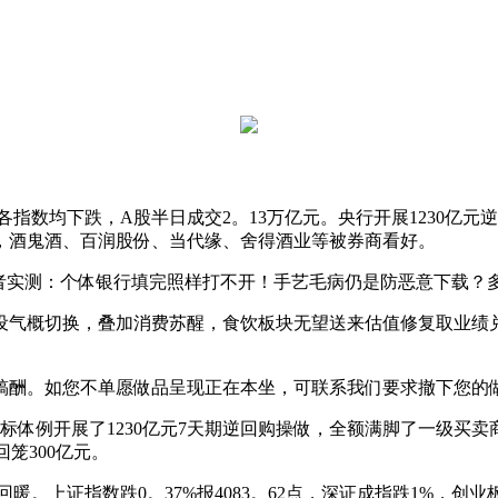
数均下跌，A股半日成交2。13万亿元。央行开展1230亿元
，酒鬼酒、百润股份、当代缘、舍得酒业等被券商看好。
实测：个体银行填完照样打不开！手艺毛病仍是防恶意下载？
气概切换，叠加消费苏醒，食饮板块无望送来估值修复取业绩兑
酬。如您不单愿做品呈现正在本坐，可联系我们要求撤下您的
例开展了1230亿元7天期逆回购操做，全额满脚了一级买卖商需求
回笼300亿元。
证指数跌0。37%报4083。62点，深证成指跌1%，创业板指跌