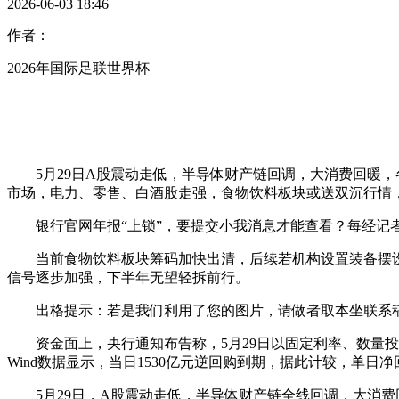
2026-06-03 18:46
作者：
2026年国际足联世界杯
5月29日A股震动走低，半导体财产链回调，大消费回暖，各指
市场，电力、零售、白酒股走强，食物饮料板块或送双沉行情
银行官网年报“上锁”，要提交小我消息才能查看？每经记者
当前食物饮料板块筹码加快出清，后续若机构设置装备摆设
信号逐步加强，下半年无望轻拆前行。
出格提示：若是我们利用了您的图片，请做者取本坐联系稿
资金面上，央行通知布告称，5月29日以固定利率、数量投标体
Wind数据显示，当日1530亿元逆回购到期，据此计较，单日净
5月29日，A股震动走低，半导体财产链全线回调，大消费回暖。上