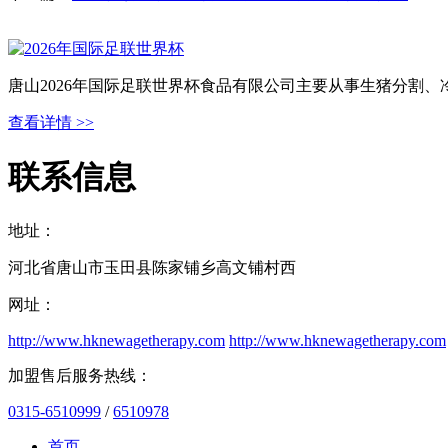
唐山2026年国际足联世界杯食品有限公司主要从事生猪分割
查看详情 >>
联系信息
地址：
河北省唐山市玉田县陈家铺乡高文铺村西
网址：
http://www.hknewagetherapy.com
http://www.hknewagetherapy.com
加盟售后服务热线：
0315-6510999
/
6510978
首页