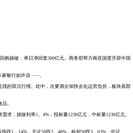
逆回购操做，单日净回笼300亿元。商务部帮力南亚国度开辟中国
多家银行如许说⋯⋯。
现的双沉行情。此中，次要酒企加快去化运营负担，板块底部
做品。
，操做利率1。4%，投标量1230亿元，中标量1230亿元。
1。14%，北证50跌2。46%，科创50跌3。63%，中证