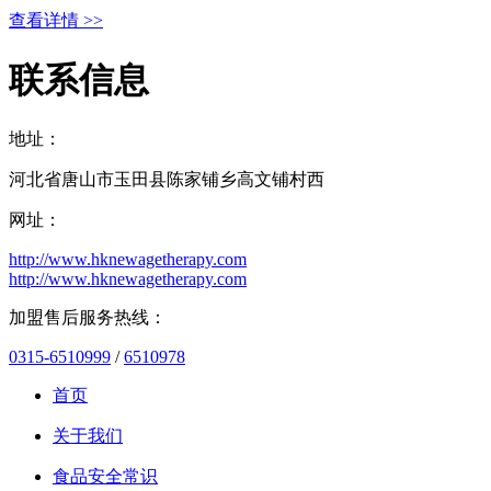
查看详情 >>
联系信息
地址：
河北省唐山市玉田县陈家铺乡高文铺村西
网址：
http://www.hknewagetherapy.com
http://www.hknewagetherapy.com
加盟售后服务热线：
0315-6510999
/
6510978
首页
关于我们
食品安全常识