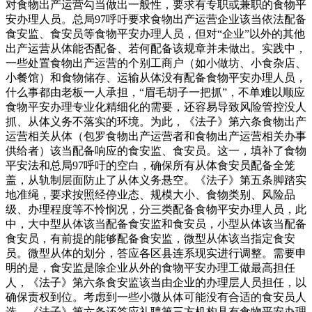
对食物出产运营勾当做出一般性，要求有专职或兼职的食物平
安办理人员。总局97呼吁要求食物出产运营企业该当依法配备
食安监、食安员等食物平安办理人员，但对“企业”以外的其他
出产运营从体能否配备、若何配备该规章并未做出。实践中，
一些处置食物出产运营的个别工商户（如小做坊、小食杂店、
小餐馆）和食物储存、运输从体没有配备食物平安办理人员，
什么事都由老板一人承担，“眉毛胡子一把抓”，不单难以顺应
食物平安办理专业化精细化的需要，还容易导致风险管控没人
抓、从体义务不落实的环境。为此，《法子》第六条食物出产
运营相关从体（包罗食物出产运营者和食物出产运营相关办事
供给者）该当配备响应的食安监、食安员。这一，填补了食物
平安法和总局97呼吁的空白，确保所有从体食安员配备全笼
盖，从轨制层面防止了从体义务悬空。《法子》第五条脚踏实
地准绳，要求按照经停业态、规模大小、食物类别、风险品
级、办理程度等不怜悯况，分三类配备食物平安办理人员，此
中，大中型从体该当配备食安监和食安员，小型从体该当配备
食安员，有前提的能够配备食安监，微型从体该当指定食安
员。微型从体的划分，答应各区县连系现实进行调整。需要申
明的是，食安监是除企业从外的食物平安办理工做最高担任
人，《法子》第六条食安监该当由企业的办理层人员担任，以
确保责权到位。考虑到一些小微从体可能没有合适的食安员人
选，《法子》第六条还答应礼聘第三方机构具有食物平安办理