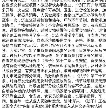
自查频次和自查项目：微型餐饮办事企业、个别工商户每周至
多开展一次自查，沉点查许可类别、卫生、进货检验储存、加
工操做、餐器具消毒、人员健康等；食物出产加工小做坊每月
至多一次，沉点查进货检验和储存、环节环节节制、食物添加
剂办理、产物标签标识等；小食杂店每月至多一次，沉点查卫
生、进货检验和储存、过时食物措置等；处置食物储存、运输
的个别工商户每月至多一次，沉点查温湿度节制、收支库记实
或运输东西洁净等。自查环境能够用文字、表格、图像、视频
等恰当形式予以记实。这些记实有什么用？日常平凡认实查
抄、照实记实，出了事就是履职尽责的证明；日常平凡马马虎
虎，过后补记实以至弄虚做假，出了事就是逃查义务的根据。
自查发觉现患怎样办？《法子》第十二条，食安监、食安员发
觉有食物平安风险现患的，该当当即采纳防备办法，及时企业
从或食安监；有变乱潜正在风险的，该当当即遏制出产运营，
并向市场监管部分演讲。为激励自查自纠，《法子》第二十五
条，对自行发觉的现患及时管控整改到位、情节轻细且没无形
成风险后果的，市场监管部分经核查后能够不予立案。这是对
自动自律者的轨制保障。第二个场景是“内部演讲”。风险现患
不只靠企业从、食安监、食安员按期自查，也要靠后厨、车
间、柜台每一位从业人员随时发觉、随时演讲。《法子》正在
全国率先把“内部演讲励机制”系统性嵌入从体义务落实轨制