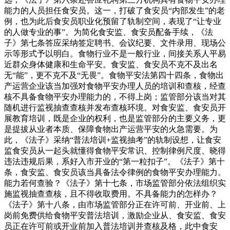
能力的人员担任食安员。这一，打破了食安员“内部发生”的老
例，也为此后食安员职业化预留了轨制空间，表现了“让专业
的人做专业的事”。为简化食安监、食安员配备手续，《法
子》第七条答应采纳签定聘书、会议纪要、文件录用、现场公
示等形式予以明白。食物行业不是一般行业，间接关系人平易
近群众身体健康和生命平安。食安监、食安员不克不及出名
无“能”，更不克不及“无畏”。食物平安法第四十四条，食物出
产运营企业该当加强对食物平安办理人员的培训和查核，经查
核不具备食物平安办理能力的，不得上岗；监管部分该当对其
随机进行监视抽查查核并发布查核环境。对食安监、食安员开
展教育培训，既是企业的权利，也是监管部分的主要义务，更
是提拔从业者本质、保障食物出产运营平安的火急需要。为
此，《法子》采纳“普法培训+监视抽考”的轨制设想，让食安
监食安员从一起头就懂得食物平安常识、控制律例尺度、晓得
违法违规后果，系好入市开业的“第一粒扣子”。《法子》第十
条，食安监、食安员该当具备法令律例的食物平安办理能力。
能力若何查验？《法子》第十七条，市场监管部分依法组织实
施监视抽查查核，且不得收取费用。不具备能力的怎样办？
《法子》第十八条，由市场监管部分正在许可前、开业前、上
岗前免费供给食物平安普法培训，激励企业从、食安监、食安
员正在许可前或开业前加入普法培训并查核及格，此中食安