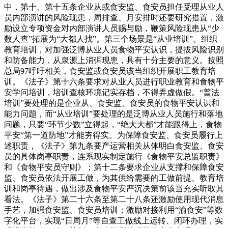
中，第十、第十五条企业从或食安监、食安员担任受理从业人
员内部演讲的风险现患，周排查、月安排时还要研究措置，激
励设立专项资金对内部演讲人员赐与励，鞭策风险现患从“少
数人查”拓展为“大都人找”。第三个场景是“从业培训”。组织
教育培训，对加强泛博从业人员食物平安认识，提拔风险识别
和防备能力，从泉源上消弭现患，具有十分主要的意义。按照
总局97呼吁相关，食安监或食安员该当组织开展职工教育培
训。《法子》第十六条要求对从业人员进行职业教育和食物平
安学问培训，培训查核环境记实存档，不得弄虚做假。“普法
培训”要处理的是企业从、食安监、食安员的食物平安认识和
能力问题，而“从业培训”要处理的是泛博从业人员施行和落地
问题，只要“环节少数”立得起，“绝大大都”才能跟得上，食物
平安“第一道防地”才能夯得实。为保障食安监、食安员履行上
述职责，《法子》第九条要产运营相关从体明白食安监、食安
员的具体岗亭职责，连系现实制定施行《食物平安总监职责》
和《食物平安员守则》；第十二条要求企业从支撑和保障食安
监、食安员依法开展工做，为其供给需要的工做前提、教育培
训和岗亭待遇，做出涉及食物平安严沉决策前该当充实听取其
看法。《法子》第二十六条至第二十八条还激励使用现代消息
手艺，加强食安监、食安员培训；激励对接利用“渝食安”等数
字化平台，实现“日周月”等自查工做线上运转、闭环办理，实