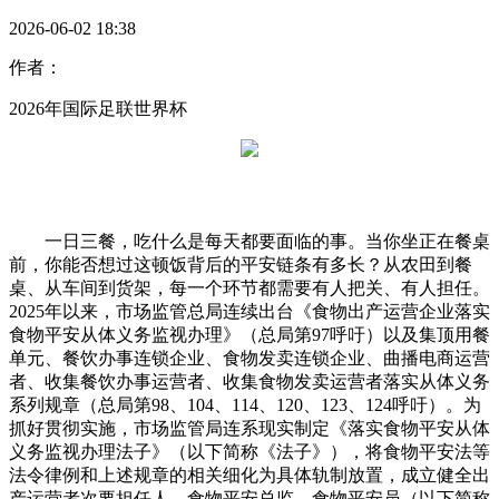
2026-06-02 18:38
作者：
2026年国际足联世界杯
一日三餐，吃什么是每天都要面临的事。当你坐正在餐桌
前，你能否想过这顿饭背后的平安链条有多长？从农田到餐
桌、从车间到货架，每一个环节都需要有人把关、有人担任。
2025年以来，市场监管总局连续出台《食物出产运营企业落实
食物平安从体义务监视办理》（总局第97呼吁）以及集顶用餐
单元、餐饮办事连锁企业、食物发卖连锁企业、曲播电商运营
者、收集餐饮办事运营者、收集食物发卖运营者落实从体义务
系列规章（总局第98、104、114、120、123、124呼吁）。为
抓好贯彻实施，市场监管局连系现实制定《落实食物平安从体
义务监视办理法子》（以下简称《法子》），将食物平安法等
法令律例和上述规章的相关细化为具体轨制放置，成立健全出
产运营者次要担任人、食物平安总监、食物平安员（以下简称