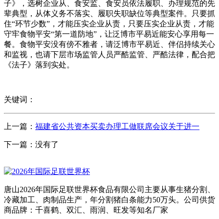
子》，选树企业从、食安监、食安员依法履职、办理规范的先
辈典型，从体义务不落实、履职失职缺位等典型案件。只要抓
住“环节少数”，才能压实企业从责，只要压实企业从责，才能
守牢食物平安“第一道防地”，让泛博市平易近能安心享用每一
餐。食物平安没有傍不雅者，请泛博市平易近、伴侣持续关心
和监视，也请下层市场监管人员严酷监管、严酷法律，配合把
《法子》落到实处。
关键词：
上一篇：
福建省公共资本买卖办理工做联席会议关于进一
下一篇：没有了
唐山2026年国际足联世界杯食品有限公司主要从事生猪分割、
冷藏加工、肉制品生产，年分割猪白条能力50万头。公司供货
商品牌：千喜鹤、双汇、雨润、旺发等知名厂家