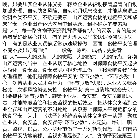
晚。只要压实企业从体义务，鞭策企业从被动接管监管向自动
加强办理、自动防备风险、自动消弭现患改变，才能从泉源上
消弭各类不平安、不确定要素，出产运营食物的过程平安和成
果平安。企业出产运营勾当中最活跃、最不确定的要素就
是“人”。每一路食物平安变乱背后都有“人”的要素，有的是决
策者受好处居心违法，有的是办理人员平安认识冷淡失职失
守，有的是从业人员缺乏常识违规操做。因而，食物平安管理
不克不及只盯着“物”——、设备、原料、成品，更要管
住“人”——人的义务、人的志愿、人的能力、人的行为。食物
出产运营勾当中，企业从居于核心地位，对保障食物平安起决
定感化，食安监、食安员等承担办理工做，间接影响食物平安
办理程度，他们是保障食物平安的“环节少数”。“环节少数”上
心，泛博从业人员才会用力；“环节少数”失职，从业人员就会
松弛，泉源风险就会失控，食物平安“第一道防地”就会失守。
只要抓住“环节少数”，鞭策企业从、食安监、食安员履职尽
责，才能降服监管和社会监视的畅后效应，把从体义务落到企
业全员和出产运营的不时处处，从泉源上保障人平易近群众的
饮食平安。为此，《法子》环绕落实从体义务这一从题，聚焦
企业从、食安监、食安员等“环节少数”，从定岗、培训、职
责、监视、逃责、公示等环节做了一系列轨制设想，勤奋鞭策
食物平安防地前移、监视办理延长到“人”。食物平安法第三十