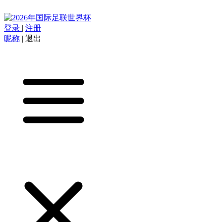
登录
|
注册
昵称
|
退出