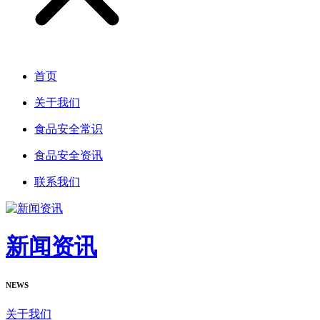
首页
关于我们
食品安全常识
食品安全资讯
联系我们
新闻资讯
NEWS
关于我们