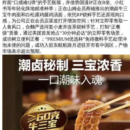
炸面“口感难Q弹”的手艺瓶颈，并借势国漫IP正在B坐、小红
书等年轻化阵地精准种草；正在山姆会员商铺推出的潮卤牛三
宝牛肉面和白松露鸡腿鸡汤面，依托RP锁鲜手艺还原现炖口
感，为公司正在会员店渠道打开增加空间；针对立即零售取一
人食风口，合麵严选河套小麦并连系锁鲜手艺，打制“正餐
级”质量，通过美团首发抢占“30分钟必达”的立即零售场景，
成功树立便利正餐 ；“PREMIUM优选杯”免得撒料手艺处理冲
泡未便的问题，成功入驻东航航路月进驻开市客中国区，产物
市场表示超出预期。