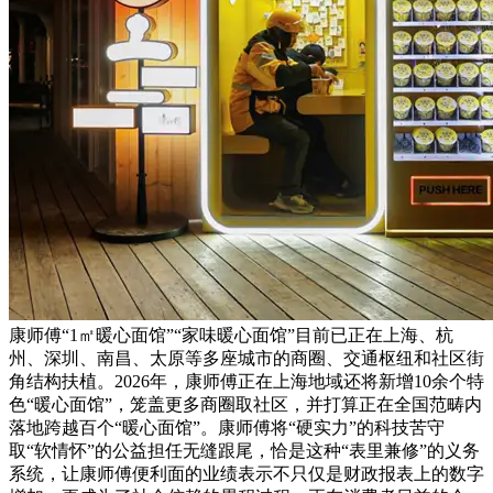
康师傅“1㎡暖心面馆”“家味暖心面馆”目前已正在上海、杭
州、深圳、南昌、太原等多座城市的商圈、交通枢纽和社区街
角结构扶植。2026年，康师傅正在上海地域还将新增10余个特
色“暖心面馆”，笼盖更多商圈取社区，并打算正在全国范畴内
落地跨越百个“暖心面馆”。康师傅将“硬实力”的科技苦守
取“软情怀”的公益担任无缝跟尾，恰是这种“表里兼修”的义务
系统，让康师傅便利面的业绩表示不只仅是财政报表上的数字