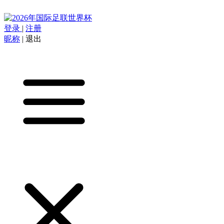
登录
|
注册
昵称
|
退出