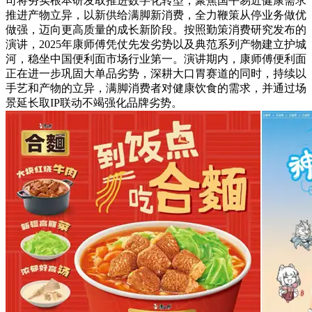
司将夯实根本研发取推进数字化转型，聚焦国平易近健康需求
推进产物立异，以新供给满脚新消费，全力鞭策从停业务做优
做强，迈向更高质量的成长新阶段。按照勤策消费研究发布的
演讲，2025年康师傅凭仗先发劣势以及典范系列产物建立护城
河，稳坐中国便利面市场行业第一。演讲期内，康师傅便利面
正在进一步巩固大单品劣势，深耕大口胃赛道的同时，持续以
手艺和产物的立异，满脚消费者对健康饮食的需求，并通过场
景延长取IP联动不竭强化品牌劣势。