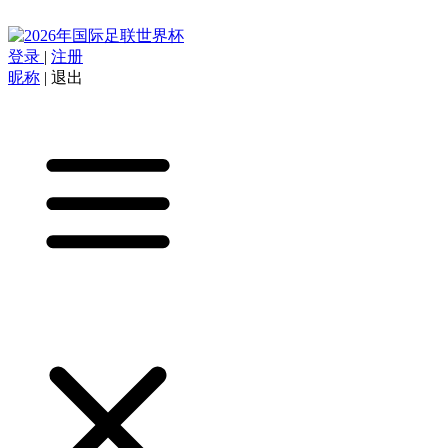
登录
|
注册
昵称
|
退出