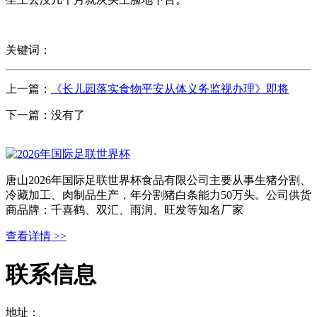
关键词：
上一篇：
《长儿园落实食物平安从体义务监视办理》即将
下一篇：没有了
唐山2026年国际足联世界杯食品有限公司主要从事生猪分割、
冷藏加工、肉制品生产，年分割猪白条能力50万头。公司供货
商品牌：千喜鹤、双汇、雨润、旺发等知名厂家
查看详情 >>
联系信息
地址：